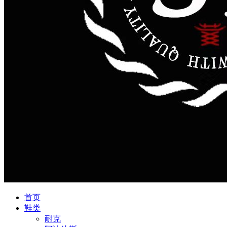
首页
鞋类
耐克