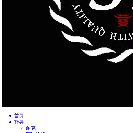
首页
鞋类
耐克