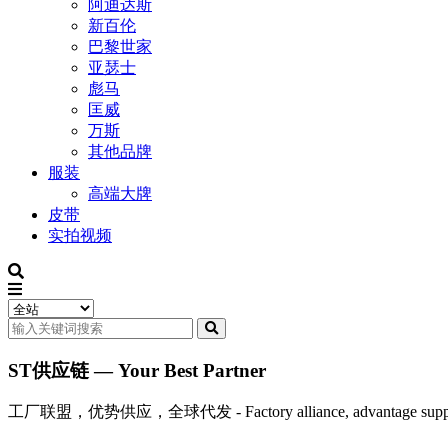
阿迪达斯
新百伦
巴黎世家
亚瑟士
彪马
匡威
万斯
其他品牌
服装
高端大牌
皮带
实拍视频
ST供应链 — Your Best Partner
工厂联盟，优势供应，全球代发 - Factory alliance, advantage supply, 