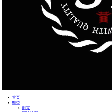
首页
鞋类
耐克