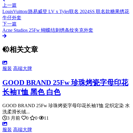
上一篇
LouisVuitton/路易威登 LV x Tyler联名 2024SS 联名款糖果绣花
牛仔外套
下一篇
Acne Studios 25Fw 蝴蝶结刺绣条纹夹克外套
相关文章
服装
高端大牌
GOOD BRAND 25Fw 珍珠烤瓷字母印花
长袖T恤 黑色 白色
GOOD BRAND 25Fw 珍珠烤瓷字母印花长袖T恤 定织定染 水
洗柔滑长绒...
3 月前
0
0
11
服装
高端大牌