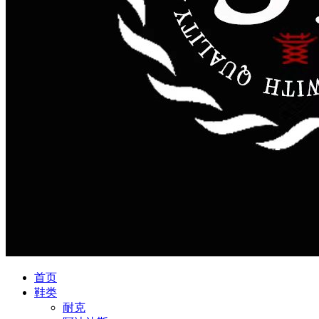
首页
鞋类
耐克