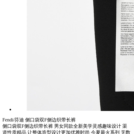
Fendi/芬迪 侧口袋双F侧边织带长裤
侧口袋双F侧边织带长裤 男女同款全新美学灵感趣味设计 渠
道性质精品 让整体造型设计更加优雅时尚 今夏最火系列 无数