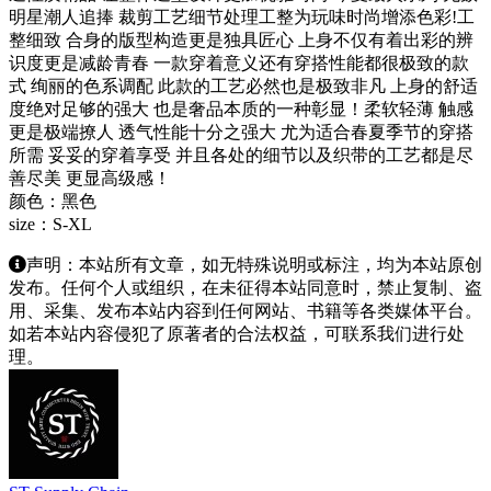
明星潮人追捧 裁剪工艺细节处理工整为玩味时尚增添色彩!工
整细致 合身的版型构造更是独具匠心 上身不仅有着出彩的辨
识度更是减龄青春 一款穿着意义还有穿搭性能都很极致的款
式 绚丽的色系调配 此款的工艺必然也是极致非凡 上身的舒适
度绝对足够的强大 也是奢品本质的一种彰显！柔软轻薄 触感
更是极端撩人 透气性能十分之强大 尤为适合春夏季节的穿搭
所需 妥妥的穿着享受 并且各处的细节以及织带的工艺都是尽
善尽美 更显高级感！
颜色：黑色
size：S-XL
声明：本站所有文章，如无特殊说明或标注，均为本站原创
发布。任何个人或组织，在未征得本站同意时，禁止复制、盗
用、采集、发布本站内容到任何网站、书籍等各类媒体平台。
如若本站内容侵犯了原著者的合法权益，可联系我们进行处
理。