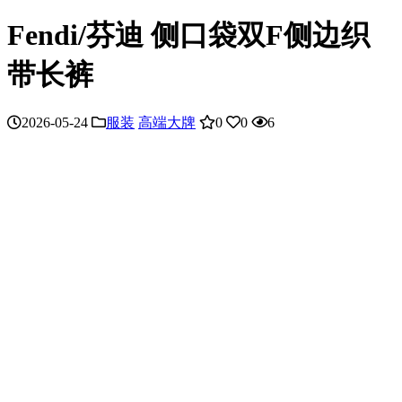
Fendi/芬迪 侧口袋双F侧边织
带长裤
2026-05-24
服装
高端大牌
0
0
6