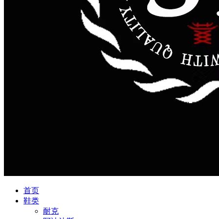
首页
鞋类
耐克