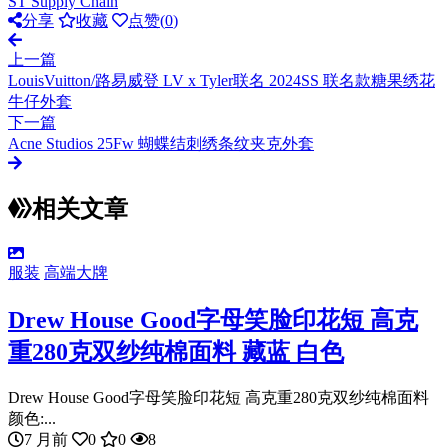
ST Supply Chain
分享
收藏
点赞(
0
)
上一篇
LouisVuitton/路易威登 LV x Tyler联名 2024SS 联名款糖果绣花
牛仔外套
下一篇
Acne Studios 25Fw 蝴蝶结刺绣条纹夹克外套
相关文章
服装
高端大牌
Drew House Good字母笑脸印花短 高克
重280克双纱纯棉面料 藏蓝 白色
Drew House Good字母笑脸印花短 高克重280克双纱纯棉面料
颜色:...
7 月前
0
0
8