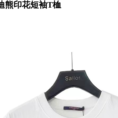
七彩油迪熊印花短袖T桖