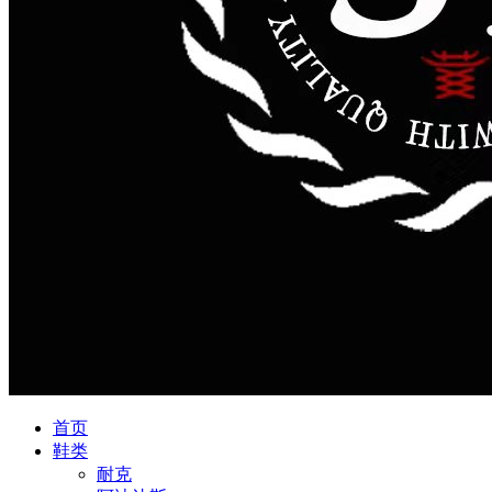
首页
鞋类
耐克