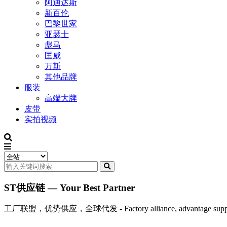
阿迪达斯
新百伦
巴黎世家
亚瑟士
彪马
匡威
万斯
其他品牌
服装
高端大牌
皮带
实拍视频
ST供应链 — Your Best Partner
工厂联盟，优势供应，全球代发 - Factory alliance, advantage supply, 