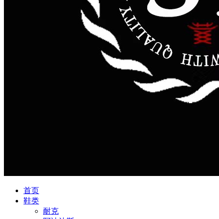
首页
鞋类
耐克