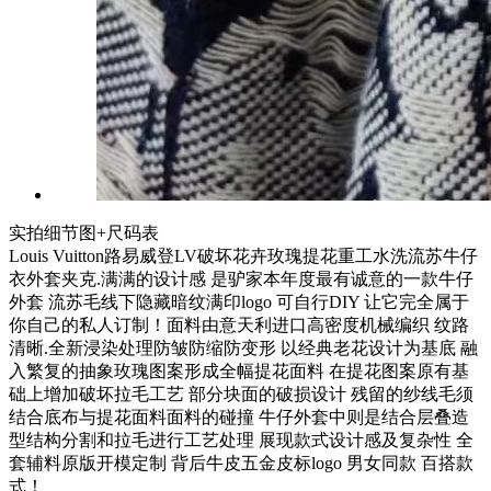
实拍细节图+尺码表
Louis Vuitton路易威登LV破坏花卉玫瑰提花重工水洗流苏牛仔
衣外套夹克.满满的设计感 是驴家本年度最有诚意的一款牛仔
外套 流苏毛线下隐藏暗纹满印logo 可自行DIY 让它完全属于
你自己的私人订制！面料由意天利进口高密度机械编织 纹路
清晰.全新浸染处理防皱防缩防变形 以经典老花设计为基底 融
入繁复的抽象玫瑰图案形成全幅提花面料 在提花图案原有基
础上增加破坏拉毛工艺 部分块面的破损设计 残留的纱线毛须
结合底布与提花面料面料的碰撞 牛仔外套中则是结合层叠造
型结构分割和拉毛进行工艺处理 展现款式设计感及复杂性 全
套辅料原版开模定制 背后牛皮五金皮标logo 男女同款 百搭款
式！