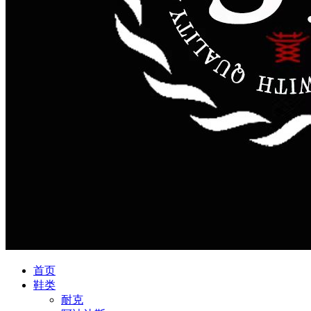
首页
鞋类
耐克