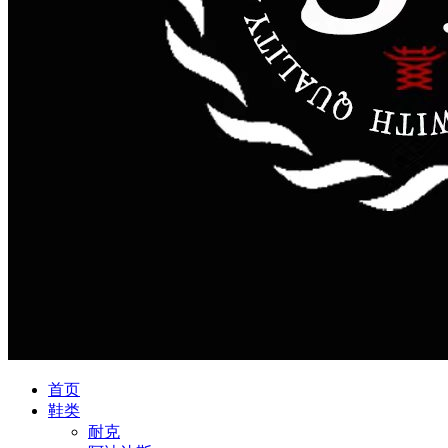
首页
鞋类
耐克