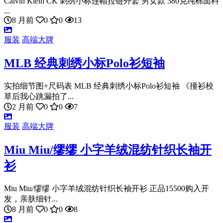
Calvin Klein CK 刺绣小标连帽拉链外套 男女款 380克纯棉面料
...
8 月前
0
0
13
服装
高端大牌
MLB 经典刺绣小标Polo衫短袖
实拍细节图+尺码表 MLB 经典刺绣小标Polo衫短袖 《撞衫校
草后我心跳漏拍了...
2 月前
0
0
7
服装
高端大牌
Miu Miu/缪缪 小字羊绒混纺针织长袖开
衫
Miu Miu/缪缪 小字羊绒混纺针织长袖开衫 正品15500购入开
发，亲肤细针...
8 月前
0
0
8