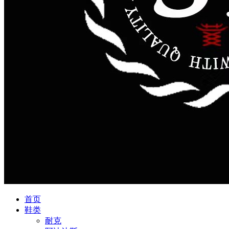
首页
鞋类
耐克