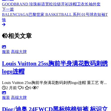
GOODBRAND 珍珠标语宽松拉链开衫连帽卫衣长袖外套
下一篇
BALENCIAGA巴黎世家 BASKETBALL 系列 01号球衣短袖T
恤
相关文章
服装
高端大牌
Louis Vuitton 25ss胸前半身满花数码刺绣
logo连帽
Louis Vuitton 25ss胸前半身满花数码刺绣logo连帽 重工艺 寄...
2 月前
0
0
7
服装
高端大牌
Dior/迪奥 24FWCD黑标纯棉短裤 标识立