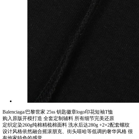
Balenciaga/巴黎世家 25ss 钥匙徽章logo印花短袖T恤
购入原版开模打造 全套定制辅料 所有细节完美还原
定织定染260g纯棉精梳棉面料 洗水后达280g +2×2配套螺纹
设计风格依然融合摇滚朋克、街头嘻哈等低调的奢华风格 很
有他家特色的感觉