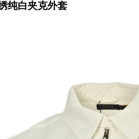
马标刺绣纯白夹克外套