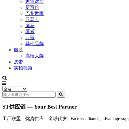
阿迪达斯
新百伦
巴黎世家
亚瑟士
彪马
匡威
万斯
其他品牌
服装
高端大牌
皮带
实拍视频
ST供应链 — Your Best Partner
工厂联盟，优势供应，全球代发 - Factory alliance, advantage supply, 