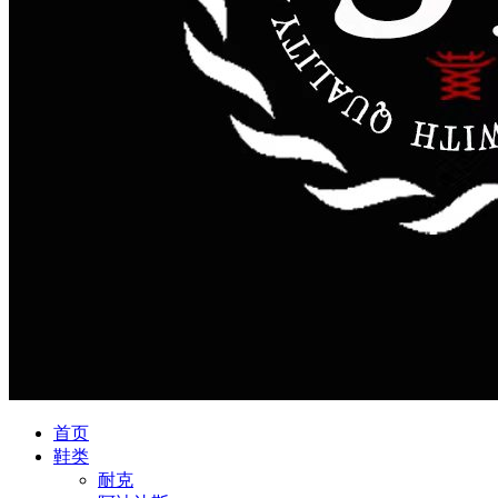
首页
鞋类
耐克