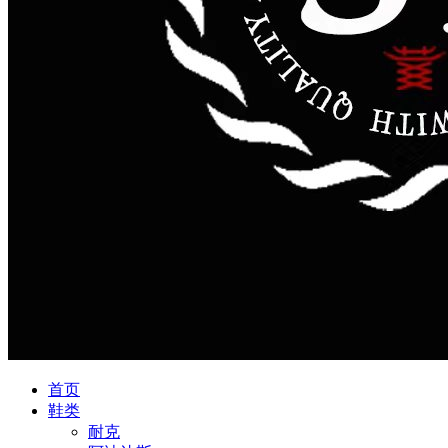
首页
鞋类
耐克