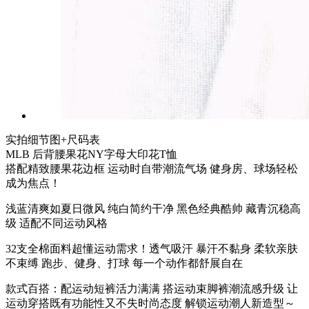
实拍细节图+尺码表
MLB 后背腰果花NY字母大印花T恤
搭配精致腰果花边框 运动时自带潮流气场 健身房、球场轻松
成为焦点！
浅蓝清爽如夏日微风 纯白简约干净 黑色经典酷帅 藏青沉稳高
级 适配不同运动风格
32支全棉面料超懂运动需求！透气吸汗 暴汗不黏身 柔软亲肤
不束缚 跑步、健身、打球 每一个动作都舒展自在
款式百搭：配运动短裤活力满满 搭运动束脚裤潮流感升级 让
运动穿搭既有功能性又不失时尚态度 解锁运动潮人新造型～