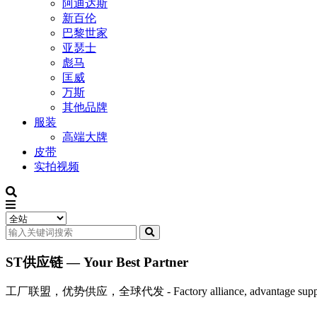
阿迪达斯
新百伦
巴黎世家
亚瑟士
彪马
匡威
万斯
其他品牌
服装
高端大牌
皮带
实拍视频
ST供应链 — Your Best Partner
工厂联盟，优势供应，全球代发 - Factory alliance, advantage supply, 