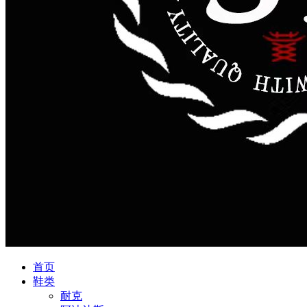
首页
鞋类
耐克