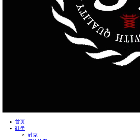
首页
鞋类
耐克