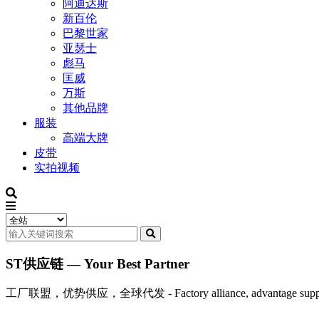
阿迪达斯
新百伦
巴黎世家
亚瑟士
彪马
匡威
万斯
其他品牌
服装
高端大牌
皮带
实拍视频
ST供应链 — Your Best Partner
工厂联盟，优势供应，全球代发 - Factory alliance, advantage supply, 