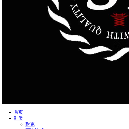
首页
鞋类
耐克