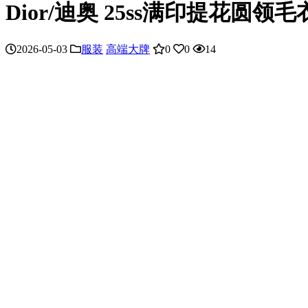
Dior/迪奥 25ss满印提花圆领毛
2026-05-03
服装
高端大牌
0
0
14