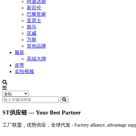
阿迪达斯
新百伦
巴黎世家
亚瑟士
彪马
匡威
万斯
其他品牌
服装
高端大牌
皮带
实拍视频
ST供应链 — Your Best Partner
工厂联盟，优势供应，全球代发 - Factory alliance, advantage supply, 