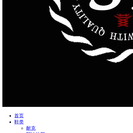
首页
鞋类
耐克