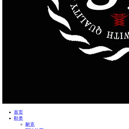
首页
鞋类
耐克