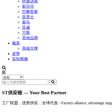
阿迪达斯
新百伦
巴黎世家
亚瑟士
彪马
匡威
万斯
其他品牌
服装
高端大牌
皮带
实拍视频
ST供应链 — Your Best Partner
工厂联盟，优势供应，全球代发 - Factory alliance, advantage supply, 