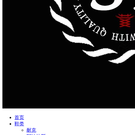
首页
鞋类
耐克