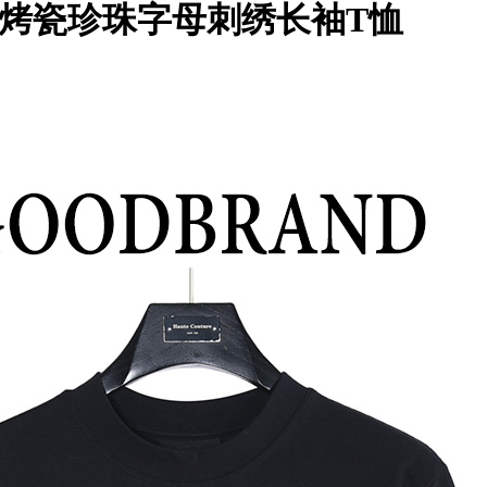
纹电镀烤瓷珍珠字母刺绣长袖T恤