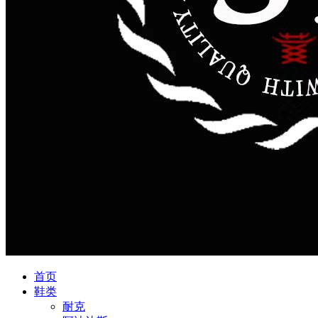
首页
鞋类
耐克