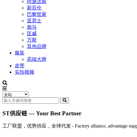
阿迪达斯
新百伦
巴黎世家
亚瑟士
彪马
匡威
万斯
其他品牌
服装
高端大牌
皮带
实拍视频
ST供应链 — Your Best Partner
工厂联盟，优势供应，全球代发 - Factory alliance, advantage supply, 