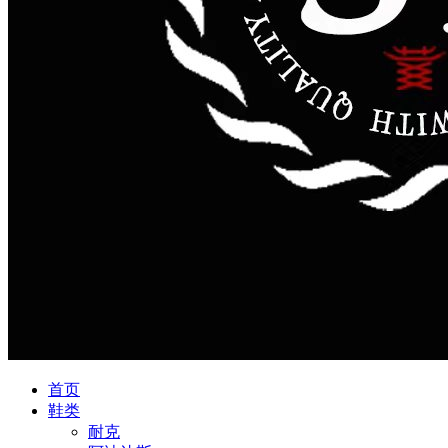
首页
鞋类
耐克