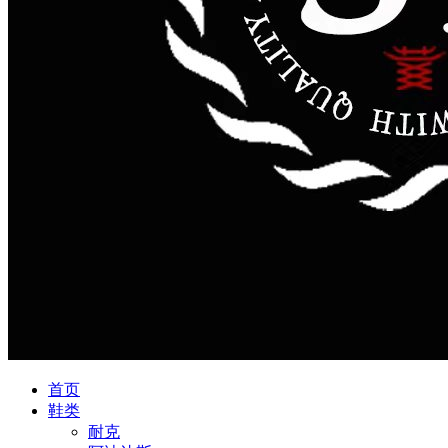
首页
鞋类
耐克