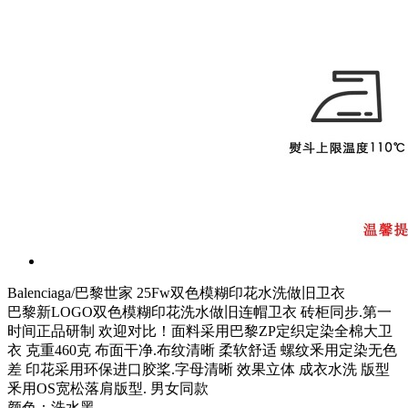
Balenciaga/巴黎世家 25Fw双色模糊印花水洗做旧卫衣
巴黎新LOGO双色模糊印花洗水做旧连帽卫衣 砖柜同步.第一
时间正品研制 欢迎对比！面料采用巴黎ZP定织定染全棉大卫
衣 克重460克 布面干净.布纹清晰 柔软舒适 螺纹釆用定染无色
差 印花采用环保进口胶桨.字母清晰 效果立体 成衣水洗 版型
釆用OS宽松落肩版型. 男女同款
颜色：洗水黑