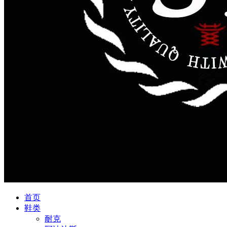
首页
鞋类
耐克