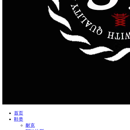
首页
鞋类
耐克