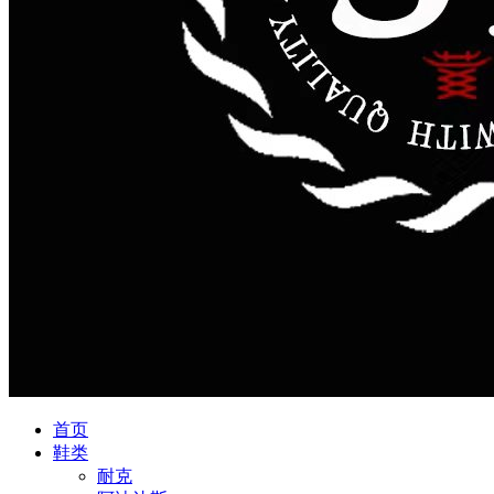
首页
鞋类
耐克