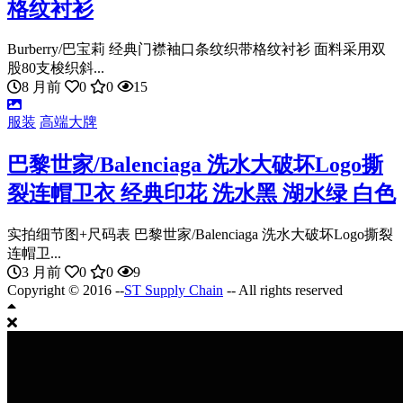
格纹衬衫
Burberry/巴宝莉 经典门襟袖口条纹织带格纹衬衫 面料采用双
股80支梭织斜...
8 月前
0
0
15
服装
高端大牌
巴黎世家/Balenciaga 洗水大破坏Logo撕
裂连帽卫衣 经典印花 洗水黑 湖水绿 白色
实拍细节图+尺码表 巴黎世家/Balenciaga 洗水大破坏Logo撕裂
连帽卫...
3 月前
0
0
9
Copyright © 2016 --
ST Supply Chain
-- All rights reserved