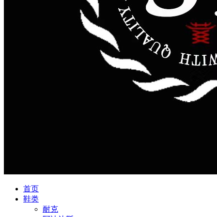
首页
鞋类
耐克