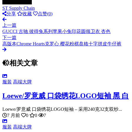
ST Supply Chain
分享
收藏
点赞(
0
)
上一篇
GUCCI 古驰 彼得兔系列苹果小兔印花圆领卫衣 杏色
下一篇
高版本Chrome Hearts克罗心 樱花粉棋盘格十字拼皮牛仔裤
相关文章
服装
高端大牌
Loewe/罗意威 口袋绣花LOGO短袖 黑 白
Loewe/罗意威 口袋绣花LOGO短袖 – 采用240克32支双纱...
7 月前
0
0
7
服装
高端大牌