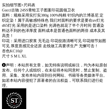
实拍细节图+尺码表
Gucci古驰 24SS青蛙王子图案印花圆领卫衣
面料：规格采用实打实380g 100%纯棉 针织内的兰博基尼 定
织定染！属于高敏感特殊色 我们对面料的要求是要在uv灯光
d65灯光 采用的是进口染料 光调色就花了半个月时间 普通染
料达不到的色泽厚度 面料成本是普通色面料的两倍 成本及其
高贵！
印花：采用进口胶浆 无毛边 印花纹路清晰可见 印花细节如图
可见 厚度质感完全还原 走线做工高要求生产 无懈可击！
杏色KC10@
尺寸 S M L XL
声明：本站所有文章，如无特殊说明或标注，均为本站原创
发布。任何个人或组织，在未征得本站同意时，禁止复制、盗
用、采集、发布本站内容到任何网站、书籍等各类媒体平台。
如若本站内容侵犯了原著者的合法权益，可联系我们进行处
理。