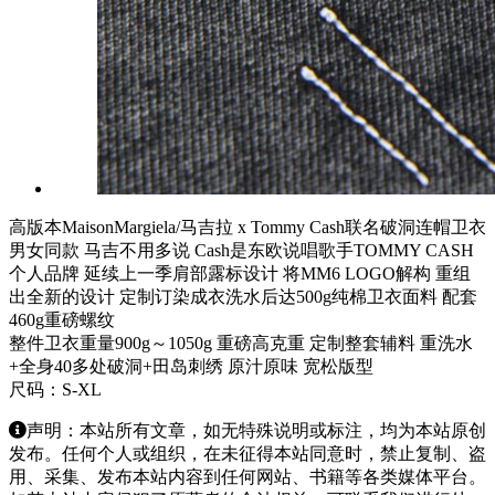
高版本MaisonMargiela/马吉拉 x Tommy Cash联名破洞连帽卫衣
男女同款 马吉不用多说 Cash是东欧说唱歌手TOMMY CASH
个人品牌 延续上一季肩部露标设计 将MM6 LOGO解构 重组
出全新的设计 定制订染成衣洗水后达500g纯棉卫衣面料 配套
460g重磅螺纹
整件卫衣重量900g～1050g 重磅高克重 定制整套辅料 重洗水
+全身40多处破洞+田岛刺绣 原汁原味 宽松版型
尺码：S-XL
声明：本站所有文章，如无特殊说明或标注，均为本站原创
发布。任何个人或组织，在未征得本站同意时，禁止复制、盗
用、采集、发布本站内容到任何网站、书籍等各类媒体平台。