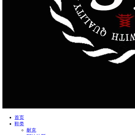
首页
鞋类
耐克