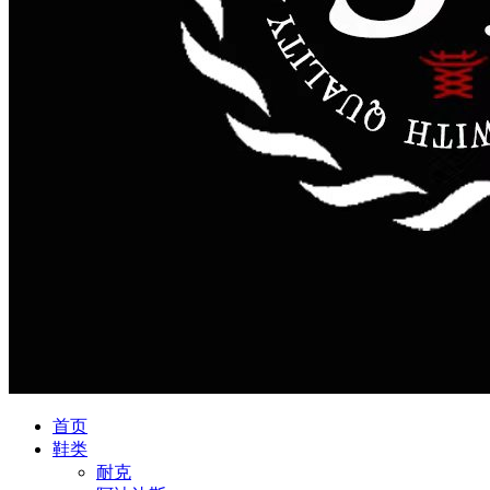
首页
鞋类
耐克