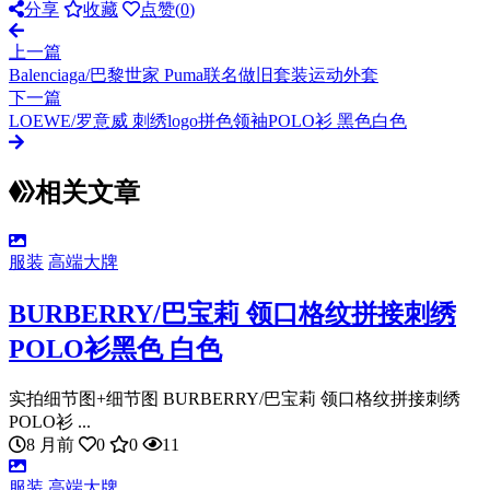
分享
收藏
点赞(
0
)
上一篇
Balenciaga/巴黎世家 Puma联名做旧套装运动外套
下一篇
LOEWE/罗意威 刺绣logo拼色领袖POLO衫 黑色白色
相关文章
服装
高端大牌
BURBERRY/巴宝莉 领口格纹拼接刺绣
POLO衫黑色 白色
实拍细节图+细节图 BURBERRY/巴宝莉 领口格纹拼接刺绣
POLO衫 ...
8 月前
0
0
11
服装
高端大牌