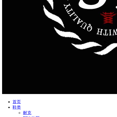
首页
鞋类
耐克