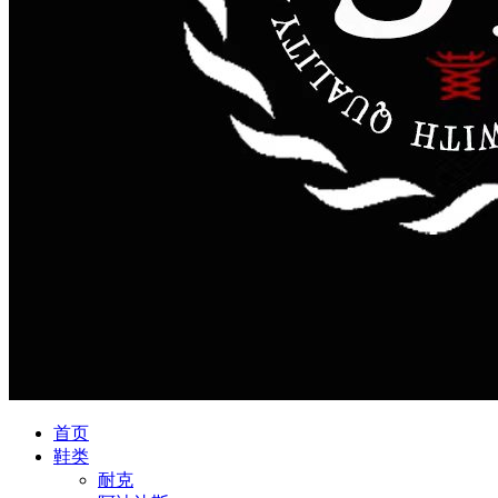
首页
鞋类
耐克