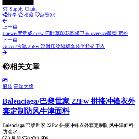
ST Supply Chain
分享
收藏
点赞(
0
)
上一篇
Loewe/罗意威25Fw 四叶草印花圆领卫衣 oversize版型 宽松
下一篇
Gucci /古驰 25Fw 浮雕压纹徽标套装半拉链卫衣
相关文章
服装
高端大牌
Balenciaga/巴黎世家 22Fw 拼接冲锋衣外
套定制防风牛津面料
Balenciaga/巴黎世家 22Fw 拼接冲锋衣外套定制防风牛津面料
防泼水...
3 月前
0
0
9