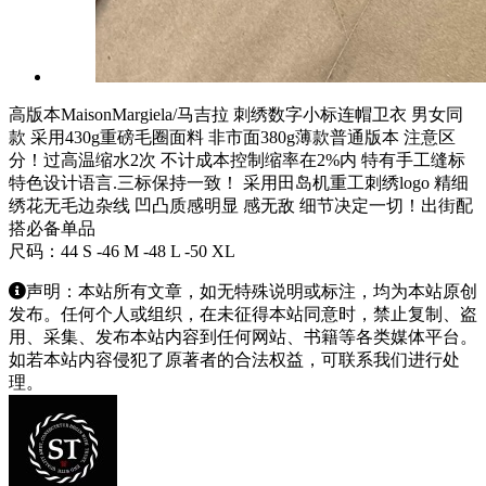
高版本MaisonMargiela/马吉拉 刺绣数字小标连帽卫衣 男女同
款 采用430g重磅毛圈面料 非市面380g薄款普通版本 注意区
分！过高温缩水2次 不计成本控制缩率在2%内 特有手工缝标
特色设计语言.三标保持一致！ 采用田岛机重工刺绣logo 精细
绣花无毛边杂线 凹凸质感明显 感无敌 细节决定一切！出街配
搭必备单品
尺码：44 S -46 M -48 L -50 XL
声明：本站所有文章，如无特殊说明或标注，均为本站原创
发布。任何个人或组织，在未征得本站同意时，禁止复制、盗
用、采集、发布本站内容到任何网站、书籍等各类媒体平台。
如若本站内容侵犯了原著者的合法权益，可联系我们进行处
理。