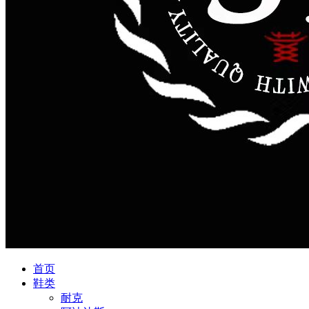
首页
鞋类
耐克