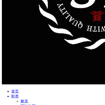
首页
鞋类
耐克