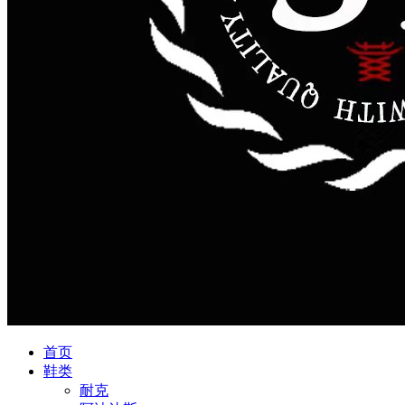
首页
鞋类
耐克