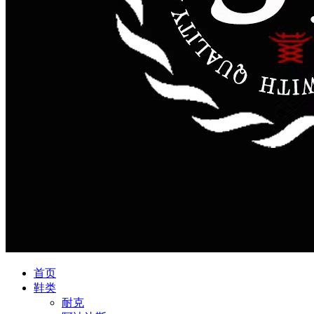
首页
鞋类
耐克