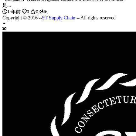
足...
1 年前
0
0
6
Copyright © 2016 --
ST Supply Chain
-- All rights reserved