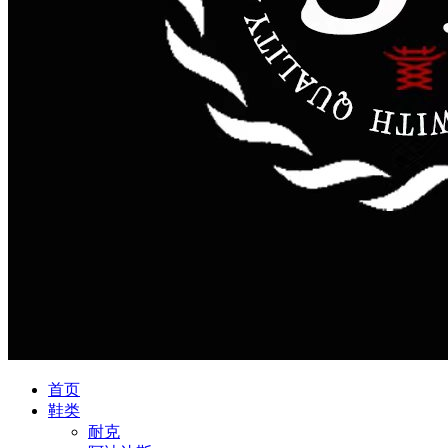
首页
鞋类
耐克