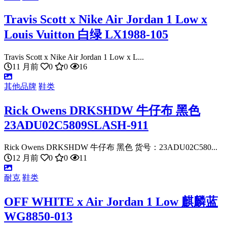
Travis Scott x Nike Air Jordan 1 Low x
Louis Vuitton 白绿 LX1988-105
Travis Scott x Nike Air Jordan 1 Low x L...
11 月前
0
0
16
其他品牌
鞋类
Rick Owens DRKSHDW 牛仔布 黑色
23ADU02C5809SLASH-911
Rick Owens DRKSHDW 牛仔布 黑色 货号：23ADU02C580...
12 月前
0
0
11
耐克
鞋类
OFF WHITE x Air Jordan 1 Low 麒麟蓝
WG8850-013