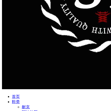
首页
鞋类
耐克