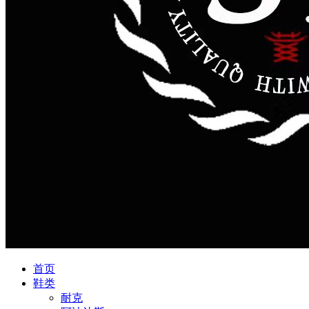
首页
鞋类
耐克