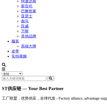
阿迪达斯
新百伦
巴黎世家
亚瑟士
彪马
匡威
万斯
其他品牌
服装
高端大牌
皮带
实拍视频
ST供应链 — Your Best Partner
工厂联盟，优势供应，全球代发 - Factory alliance, advantage supply, 