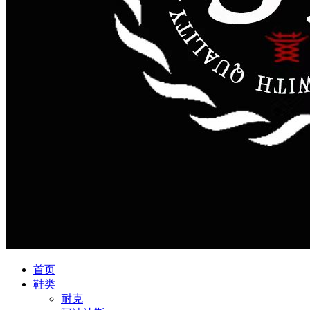
首页
鞋类
耐克