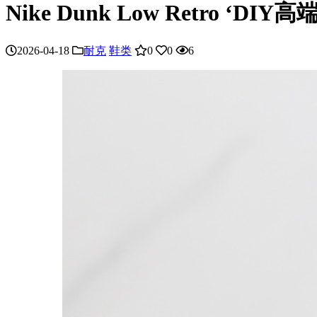
Nike Dunk Low Retro ‘D
2026-04-18
耐克
鞋类
0
0
6