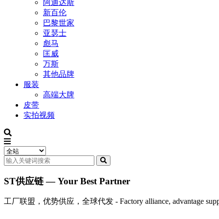
阿迪达斯
新百伦
巴黎世家
亚瑟士
彪马
匡威
万斯
其他品牌
服装
高端大牌
皮带
实拍视频
ST供应链 — Your Best Partner
工厂联盟，优势供应，全球代发 - Factory alliance, advantage supply, 