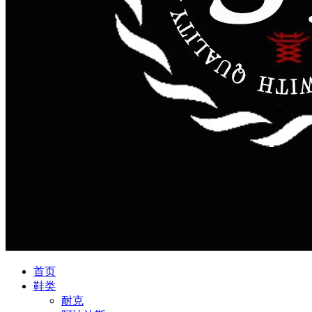
首页
鞋类
耐克