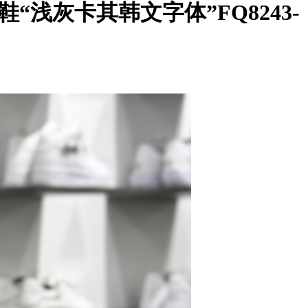
爹慢跑鞋“浅灰卡其韩文字体”FQ8243-