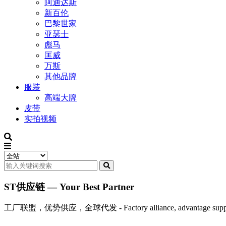
阿迪达斯
新百伦
巴黎世家
亚瑟士
彪马
匡威
万斯
其他品牌
服装
高端大牌
皮带
实拍视频
ST供应链 — Your Best Partner
工厂联盟，优势供应，全球代发 - Factory alliance, advantage supply, 