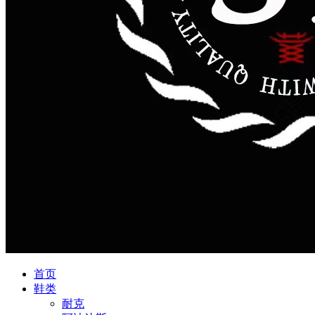
首页
鞋类
耐克