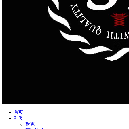
首页
鞋类
耐克