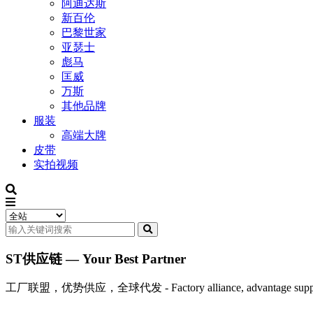
阿迪达斯
新百伦
巴黎世家
亚瑟士
彪马
匡威
万斯
其他品牌
服装
高端大牌
皮带
实拍视频
ST供应链 — Your Best Partner
工厂联盟，优势供应，全球代发 - Factory alliance, advantage supply, 