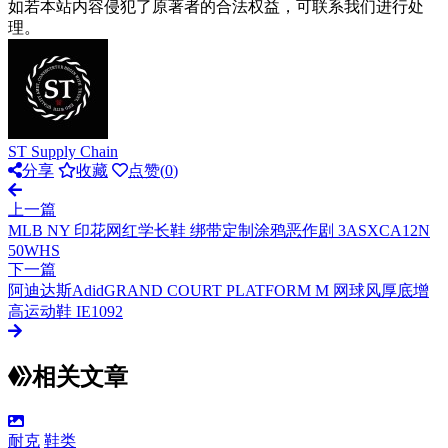
如若本站内容侵犯了原著者的合法权益，可联系我们进行处
理。
ST Supply Chain
分享
收藏
点赞(
0
)
上一篇
MLB NY 印花网红学长鞋 绑带定制涂鸦恶作剧 3ASXCA12N
50WHS
下一篇
阿迪达斯AdidGRAND COURT PLATFORM M 网球风厚底增
高运动鞋 IE1092
相关文章
耐克
鞋类