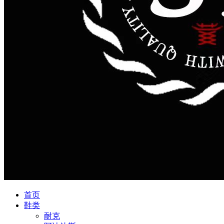
首页
鞋类
耐克