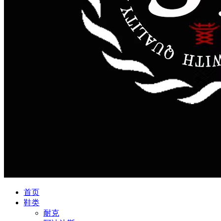
首页
鞋类
耐克