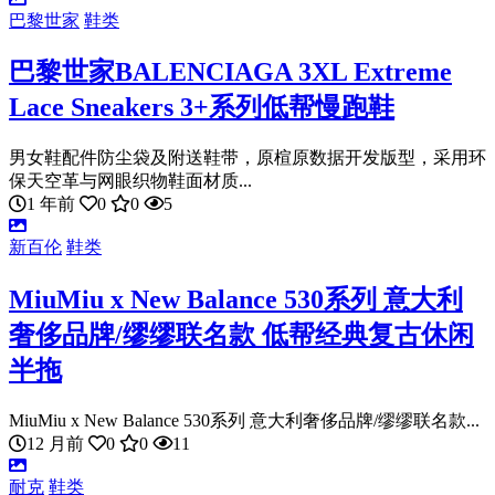
巴黎世家
鞋类
巴黎世家BALENCIAGA 3XL Extreme
Lace Sneakers 3+系列低帮慢跑鞋
男女鞋配件防尘袋及附送鞋带，原楦原数据开发版型，采用环
保天空革与网眼织物鞋面材质...
1 年前
0
0
5
新百伦
鞋类
MiuMiu x New Balance 530系列 意大利
奢侈品牌/缪缪联名款 低帮经典复古休闲
半拖
MiuMiu x New Balance 530系列 意大利奢侈品牌/缪缪联名款...
12 月前
0
0
11
耐克
鞋类