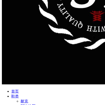
首页
鞋类
耐克