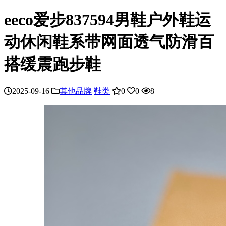
eeco爱步837594男鞋户外鞋运
动休闲鞋系带网面透气防滑百
搭缓震跑步鞋
2025-09-16
其他品牌
鞋类
0
0
8