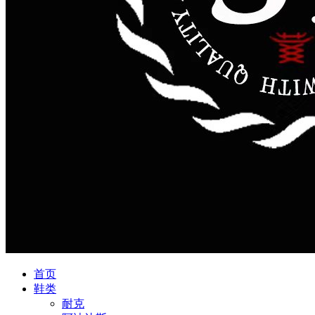
首页
鞋类
耐克